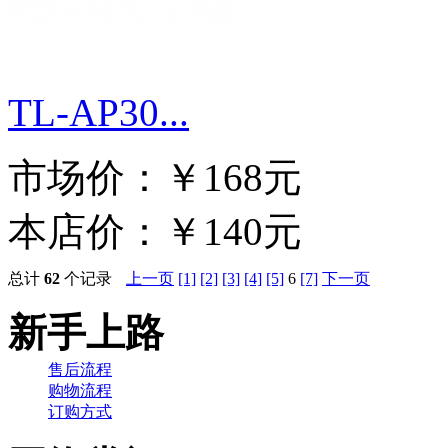
TL-AP30...
市场价：
￥168元
本店价：
￥140元
总计
62
个记录
上一页
[1]
[2]
[3]
[4]
[5]
6
[7]
下一页
新手上路
售后流程
购物流程
订购方式