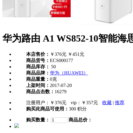
华为路由 A1 WS852-10智能
本店售价：
￥376元
￥451元
商品货号：
ECS000177
商品库存：
50
商品品牌：
华为（HUAWEI）
商品重量：
0克
上架时间：
2017-07-20
商品点击数：
16279
注册用户：
￥376元
vip：
￥357元
收藏
|
推荐
购买此商品可使用：
300 积分
购买数量：
商品总价：