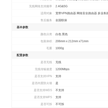
无线网络支持频率
2.4G&5G
适用对象
宽带VPN路由器 网络安全路由器 多业务
售后服务
全国联保
基本参数
颜色分类
白色 黑色
包装体积
206mm x 212mm x71mm
毛重
1000g
配置参数
是否无线
无线
无线传输速度
1200Mbps
是否支持VPN
支持
是否内置防火墙
是
是否支持WDS
不支持
是否支持WPS
支持
是否可拆
不可拆